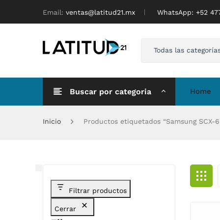
Email:
ventas@latitud21.mx
WhatsApp: ‪+52 4
Todas las categoría
Buscar por categoria
Home
Inicio
Productos etiquetados “Samsung SCX-
Filtrar productos
Cerrar