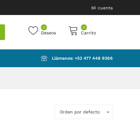
Mi cuenta
0
0
Deseos
Carrito
products in the cart.
Llámanos: ‪+52 477 448 9266‬
Orden por defecto