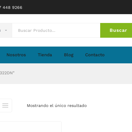
77 448 9266
Buscar
s
No 
Nosotros
Tienda
Blog
Contacto
6322DN”
Mostrando el único resultado