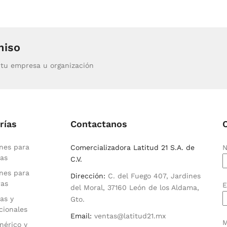
miso
tu empresa u organización
rías
Contactanos
nes para
Comercializadora Latitud 21 S.A. de
N
as
C.V.
nes para
Dirección:
C. del Fuego 407, Jardines
ras
E
del Moral, 37160 León de los Aldama,
as y
Gto.
cionales
Email:
ventas@latitud21.mx
M
nérico y