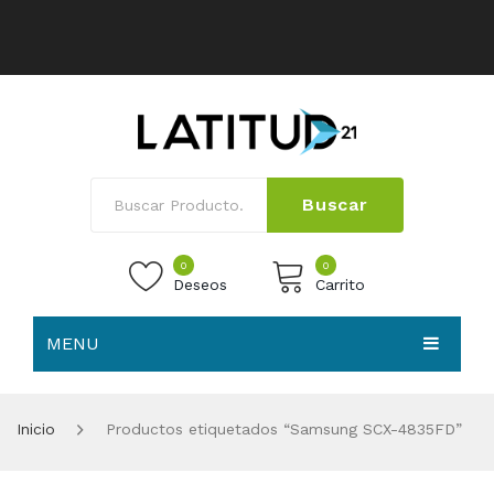
Buscar
0
0
Deseos
Carrito
MENU
No products in the cart.
HOME
Inicio
Productos etiquetados “Samsung SCX-4835FD”
NOSOTROS
TIENDA