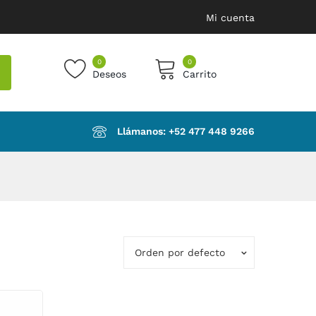
Mi cuenta
0
0
Deseos
Carrito
products in the cart.
Llámanos: ‪+52 477 448 9266‬
Orden por defecto