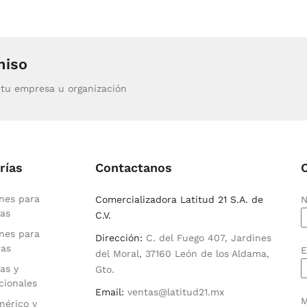
miso
tu empresa u organización
rías
Contactanos
nes para
Comercializadora Latitud 21 S.A. de
N
as
C.V.
nes para
Dirección:
C. del Fuego 407, Jardines
ras
E
del Moral, 37160 León de los Aldama,
as y
Gto.
cionales
Email:
ventas@latitud21.mx
M
nérico y