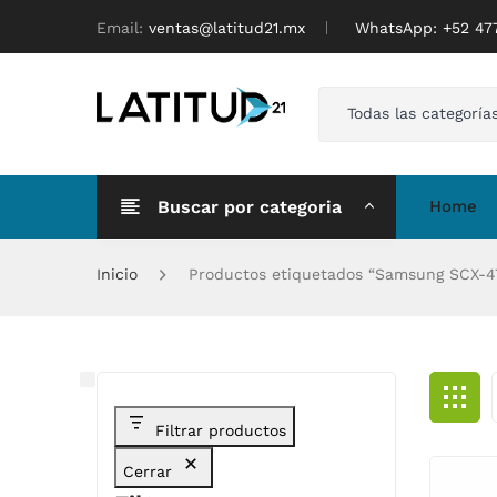
Email:
ventas@latitud21.mx
WhatsApp: ‪+52 4
Todas las categoría
Buscar por categoria
Home
Inicio
Productos etiquetados “Samsung SCX-
Filtrar productos
Cerrar