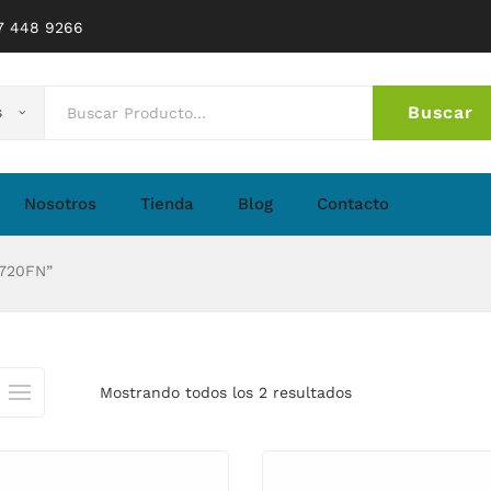
77 448 9266
Buscar
s
No 
Nosotros
Tienda
Blog
Contacto
4720FN”
Mostrando todos los 2 resultados