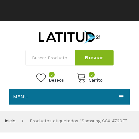
Buscar
0
0
Deseos
Carrito
MENU
No products in the cart.
HOME
Inicio
Productos etiquetados “Samsung SCX-4720F”
NOSOTROS
TIENDA