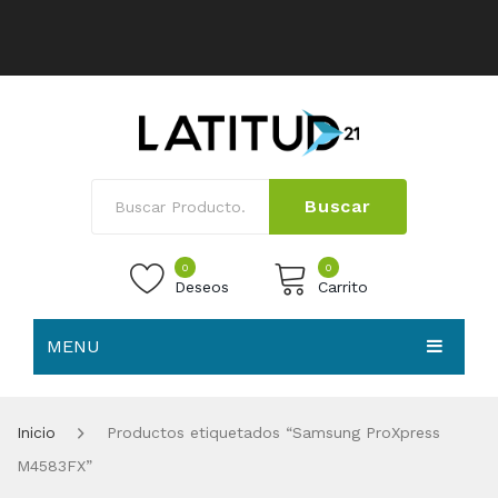
Buscar
0
0
Deseos
Carrito
MENU
No products in the cart.
HOME
Inicio
Productos etiquetados “Samsung ProXpress
NOSOTROS
M4583FX”
TIENDA