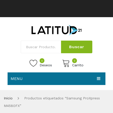
Buscar
0
0
Deseos
Carrito
MENU
No products in the cart.
HOME
Inicio
Productos etiquetados “Samsung ProXpress
NOSOTROS
M4580FX”
TIENDA