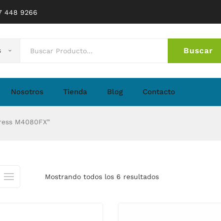
77 448 9266
Buscar
s
No 
Nosotros
Tienda
Blog
Contacto
ress M4080FX”
Mostrando todos los 6 resultados