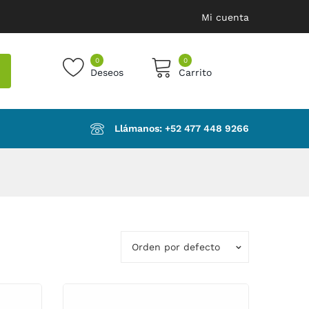
Mi cuenta
0
0
Deseos
Carrito
products in the cart.
Llámanos: ‪+52 477 448 9266‬
Orden por defecto