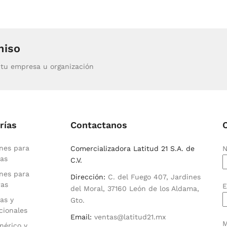
miso
tu empresa u organización
rías
Contactanos
nes para
Comercializadora Latitud 21 S.A. de
N
as
C.V.
nes para
Dirección:
C. del Fuego 407, Jardines
ras
E
del Moral, 37160 León de los Aldama,
as y
Gto.
cionales
Email:
ventas@latitud21.mx
M
nérico y