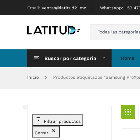
Email:
ventas@latitud21.mx
WhatsApp: ‪+52 4
Todas las categoría
Buscar por categoria
Home
Inicio
Productos etiquetados “Samsung ProXp
Filtrar productos
Cerrar