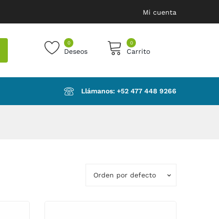
Mi cuenta
0
0
Deseos
Carrito
products in the cart.
Llámanos: ‪+52 477 448 9266‬
Orden por defecto