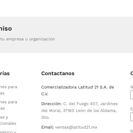
miso
tu empresa u organización
rías
Contactanos
nes para
Comercializadora Latitud 21 S.A. de
N
as
C.V.
nes para
Dirección:
C. del Fuego 407, Jardines
ras
E
del Moral, 37160 León de los Aldama,
as y
Gto.
cionales
Email:
ventas@latitud21.mx
M
nérico y