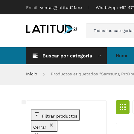
Email:
ventas@latitud21.mx
WhatsApp: ‪+52 4
Todas las categoría
Buscar por categoria
Home
Inicio
Productos etiquetados “Samsung ProXp
Filtrar productos
Cerrar