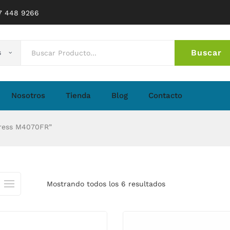
77 448 9266
Buscar
s
No 
Nosotros
Tienda
Blog
Contacto
ress M4070FR”
Mostrando todos los 6 resultados