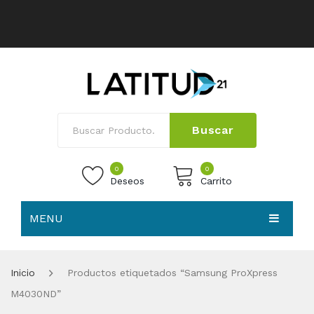
Buscar
0
0
Deseos
Carrito
MENU
No products in the cart.
HOME
Inicio
Productos etiquetados “Samsung ProXpress
NOSOTROS
M4030ND”
TIENDA