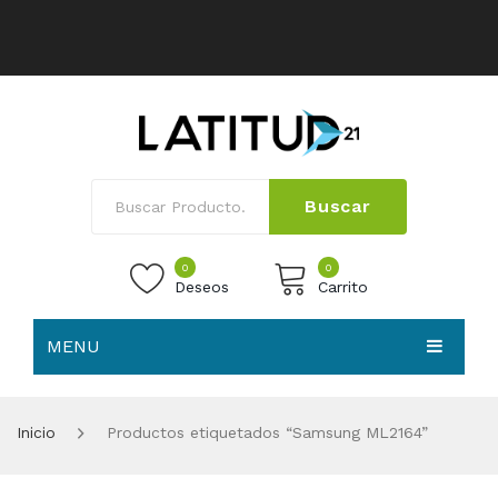
Buscar
0
0
Deseos
Carrito
MENU
No products in the cart.
HOME
Inicio
Productos etiquetados “Samsung ML2164”
NOSOTROS
TIENDA