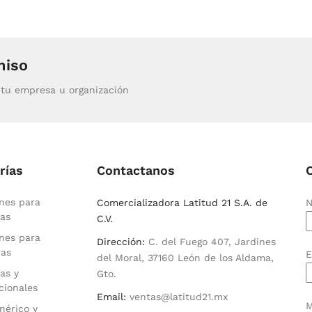
miso
tu empresa u organización
rías
Contactanos
nes para
Comercializadora Latitud 21 S.A. de
N
as
C.V.
nes para
Dirección:
C. del Fuego 407, Jardines
ras
E
del Moral, 37160 León de los Aldama,
as y
Gto.
cionales
Email:
ventas@latitud21.mx
M
nérico y