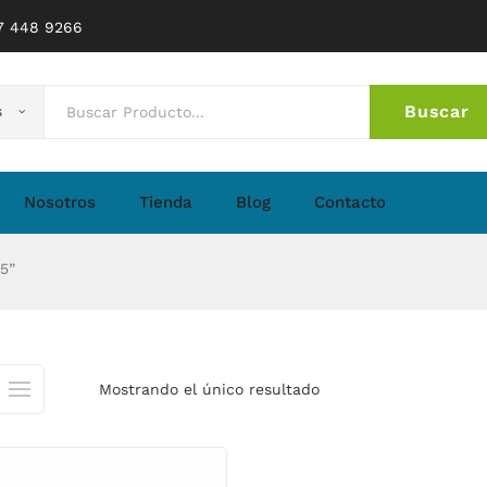
77 448 9266
Buscar
s
No 
Nosotros
Tienda
Blog
Contacto
5”
Mostrando el único resultado