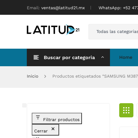
Email:
ventas@latitud21.mx
WhatsApp: ‪+52 4
Todas las categoría
Buscar por categoria
Home
Inicio
Productos etiquetados “SAMSUNG M387
Filtrar productos
Cerrar