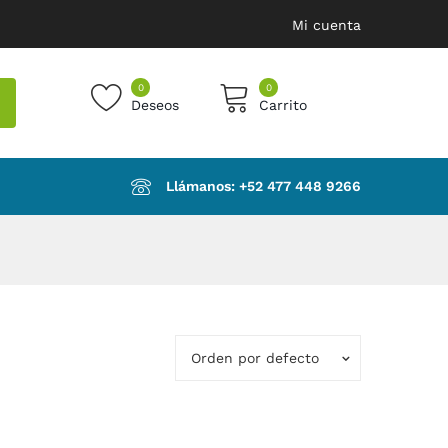
Mi cuenta
0
0
Deseos
Carrito
products in the cart.
Llámanos: ‪+52 477 448 9266‬
Orden por defecto