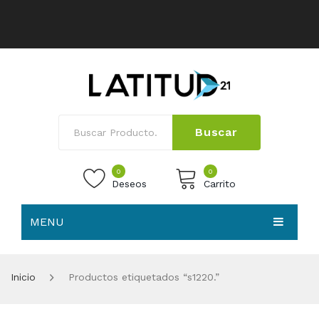
Buscar
0
0
Deseos
Carrito
MENU
No products in the cart.
HOME
Inicio
Productos etiquetados “s1220.”
NOSOTROS
TIENDA