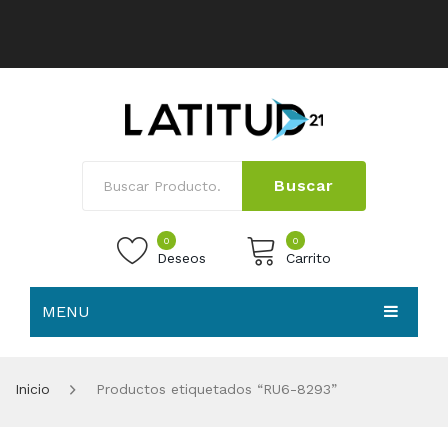
Buscar
0
0
Deseos
Carrito
MENU
No products in the cart.
HOME
Inicio
Productos etiquetados “RU6-8293”
NOSOTROS
TIENDA