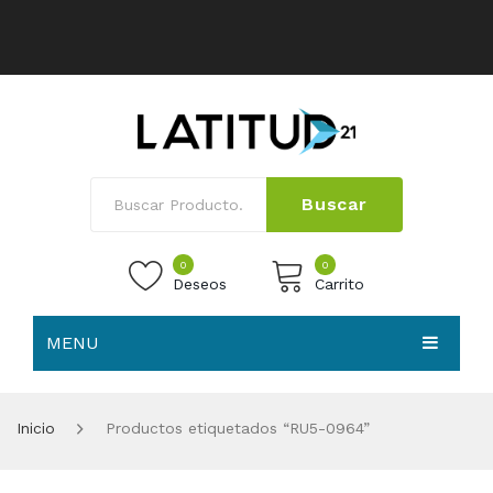
Buscar
0
0
Deseos
Carrito
MENU
No products in the cart.
HOME
Inicio
Productos etiquetados “RU5-0964”
NOSOTROS
TIENDA