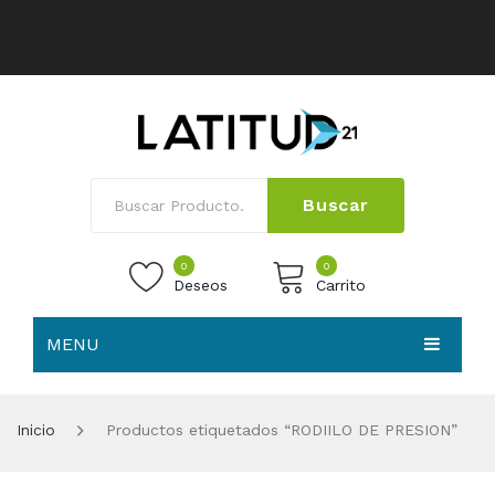
Buscar
0
0
Deseos
Carrito
MENU
No products in the cart.
HOME
Inicio
Productos etiquetados “RODIILO DE PRESION”
NOSOTROS
TIENDA