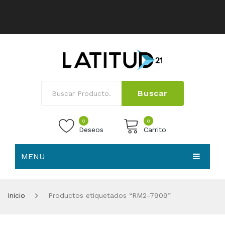
Buscar
0
0
Deseos
Carrito
MENU
No products in the cart.
HOME
Inicio
Productos etiquetados “RM2-7909”
NOSOTROS
TIENDA