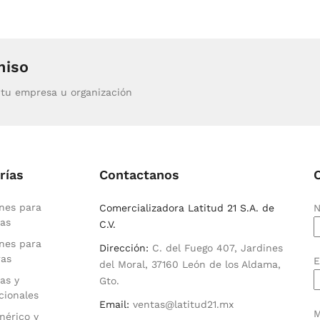
miso
tu empresa u organización
rías
Contactanos
nes para
Comercializadora Latitud 21 S.A. de
N
as
C.V.
nes para
Dirección:
C. del Fuego 407, Jardines
ras
E
del Moral, 37160 León de los Aldama,
as y
Gto.
cionales
Email:
ventas@latitud21.mx
M
nérico y