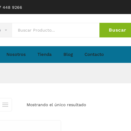
77 448 9266
Buscar
s
No 
Nosotros
Tienda
Blog
Contacto
Mostrando el único resultado