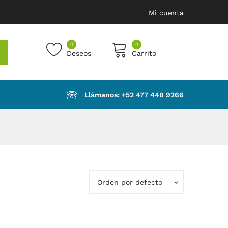
Mi cuenta
0
0
Deseos
Carrito
products in the cart.
Llámanos: ‪+52 477 448 9266‬
Orden por defecto