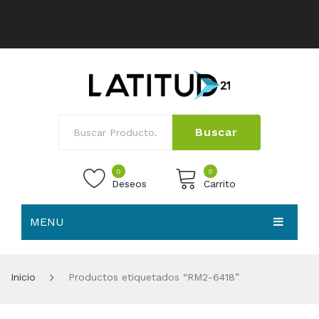
Buscar
0
0
Deseos
Carrito
MENU
No products in the cart.
HOME
Inicio
Productos etiquetados “RM2-6418”
NOSOTROS
TIENDA