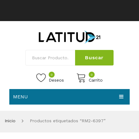
Buscar
0
0
Deseos
Carrito
MENU
No products in the cart.
HOME
Inicio
Productos etiquetados “RM2-6397”
NOSOTROS
TIENDA