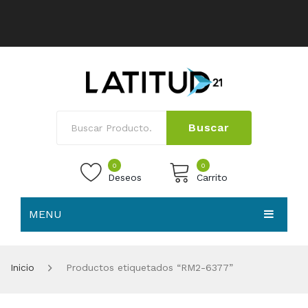
Buscar
0
0
Deseos
Carrito
MENU
No products in the cart.
HOME
Inicio
Productos etiquetados “RM2-6377”
NOSOTROS
TIENDA