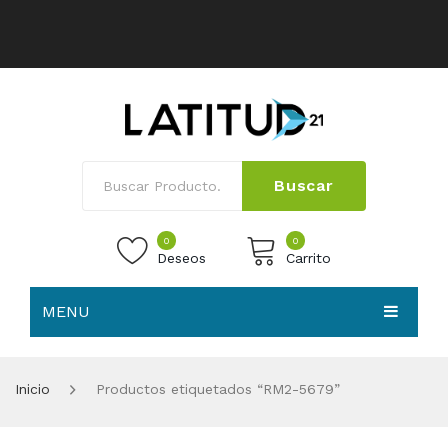
Buscar
0
0
Deseos
Carrito
MENU
No products in the cart.
HOME
Inicio
Productos etiquetados “RM2-5679”
NOSOTROS
TIENDA