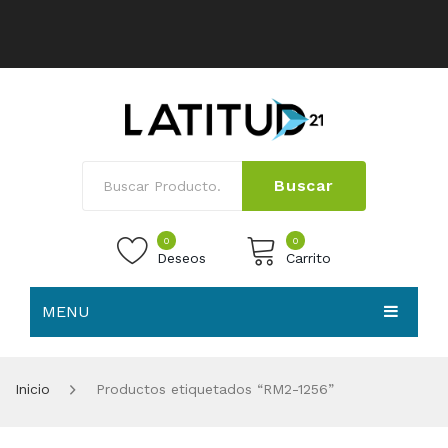
Buscar
0
0
Deseos
Carrito
MENU
No products in the cart.
HOME
Inicio
Productos etiquetados “RM2-1256”
NOSOTROS
TIENDA