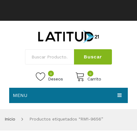
Buscar
0
0
Deseos
Carrito
MENU
No products in the cart.
HOME
Inicio
Productos etiquetados “RM1-9656”
NOSOTROS
TIENDA