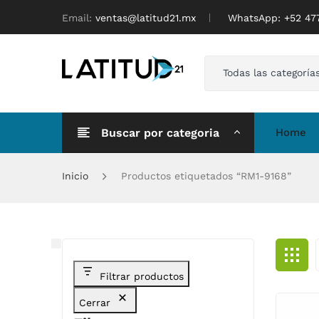
Email:
ventas@latitud21.mx
WhatsApp: ‪+52 4
Todas las categoría
Buscar por categoria
Home
Inicio
Productos etiquetados “RM1-9168”
Filtrar productos
Cerrar