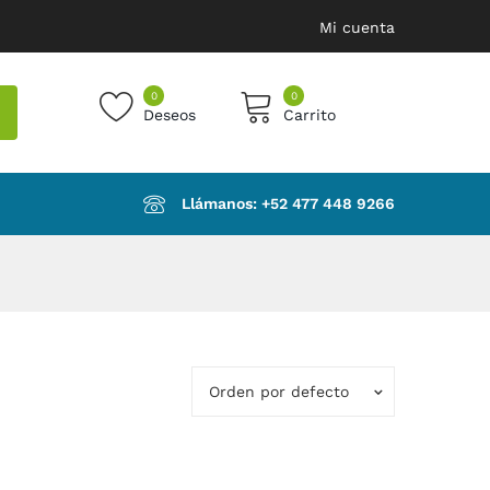
Mi cuenta
0
0
Deseos
Carrito
products in the cart.
Llámanos: ‪+52 477 448 9266‬
Orden por defecto