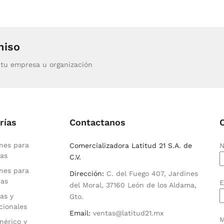
miso
tu empresa u organización
rías
Contactanos
nes para
Comercializadora Latitud 21 S.A. de
N
as
C.V.
nes para
Dirección:
C. del Fuego 407, Jardines
ras
E
del Moral, 37160 León de los Aldama,
as y
Gto.
cionales
Email:
ventas@latitud21.mx
M
nérico y