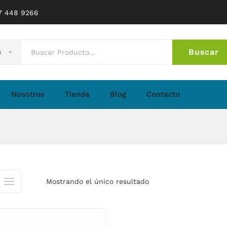
77 448 9266
Buscar
s
No 
Nosotros
Tienda
Blog
Contacto
Mostrando el único resultado