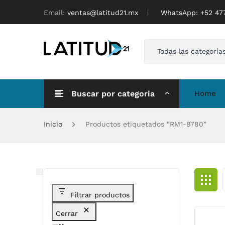
Email:
ventas@latitud21.mx
WhatsApp: ‪+52 4
Todas las categoría
Buscar por categoria
Home
Inicio
Productos etiquetados “RM1-8780”
Filtrar productos
Cerrar