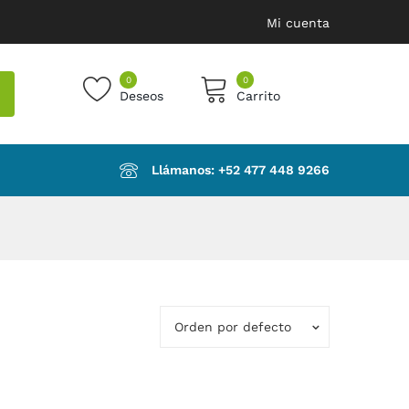
Mi cuenta
0
0
Deseos
Carrito
products in the cart.
Llámanos: ‪+52 477 448 9266‬
Orden por defecto