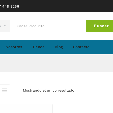
77 448 9266
Buscar
s
No 
Nosotros
Tienda
Blog
Contacto
Mostrando el único resultado