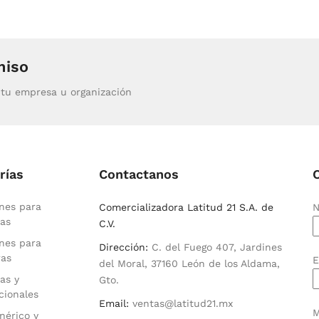
miso
tu empresa u organización
rías
Contactanos
nes para
Comercializadora Latitud 21 S.A. de
N
as
C.V.
nes para
Dirección:
C. del Fuego 407, Jardines
ras
E
del Moral, 37160 León de los Aldama,
as y
Gto.
cionales
Email:
ventas@latitud21.mx
M
nérico y