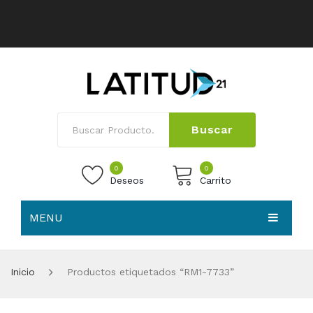
Buscar
0
0
Deseos
Carrito
MENU
No products in the cart.
HOME
Inicio
Productos etiquetados “RM1-7733”
NOSOTROS
TIENDA