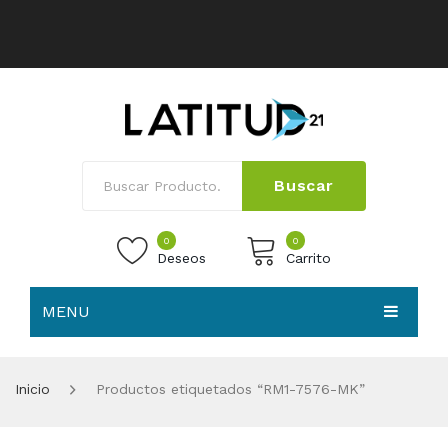
Buscar
0
0
Deseos
Carrito
MENU
No products in the cart.
HOME
Inicio
Productos etiquetados “RM1-7576-MK”
NOSOTROS
TIENDA