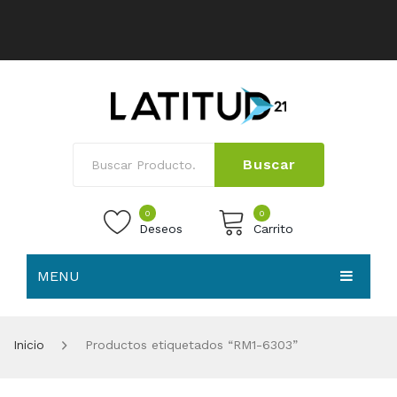
Buscar
0
0
Deseos
Carrito
MENU
No products in the cart.
HOME
Inicio
Productos etiquetados “RM1-6303”
NOSOTROS
TIENDA