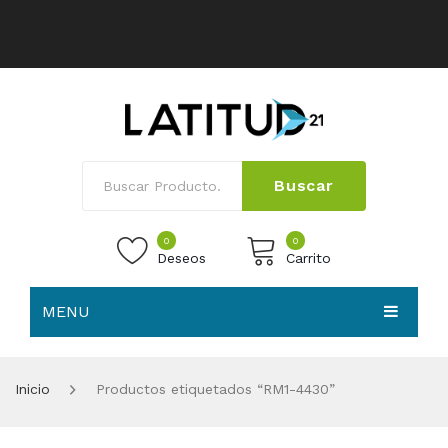
Buscar
0
0
Deseos
Carrito
MENU
No products in the cart.
HOME
Inicio
Productos etiquetados “RM1-4430”
NOSOTROS
TIENDA