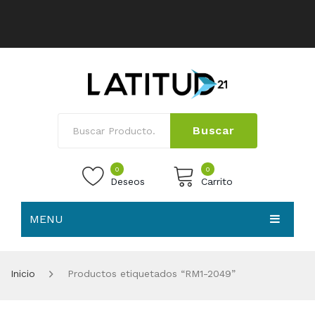
Buscar
0
0
Deseos
Carrito
MENU
No products in the cart.
HOME
Inicio
Productos etiquetados “RM1-2049”
NOSOTROS
TIENDA