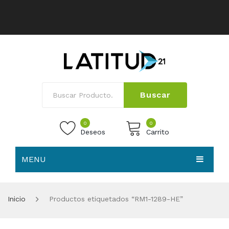
Buscar
0
0
Deseos
Carrito
MENU
No products in the cart.
HOME
Inicio
Productos etiquetados “RM1-1289-HE”
NOSOTROS
TIENDA