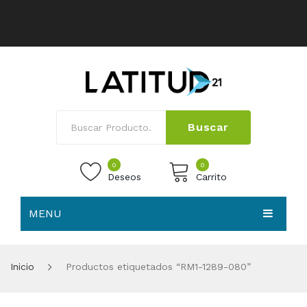
Buscar
0
0
Deseos
Carrito
MENU
No products in the cart.
HOME
Inicio
Productos etiquetados “RM1-1289-080”
NOSOTROS
TIENDA