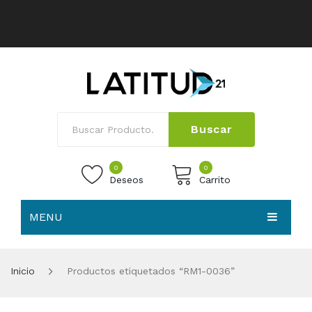
Buscar
0
0
Deseos
Carrito
MENU
No products in the cart.
HOME
Inicio
Productos etiquetados “RM1-0036”
NOSOTROS
TIENDA