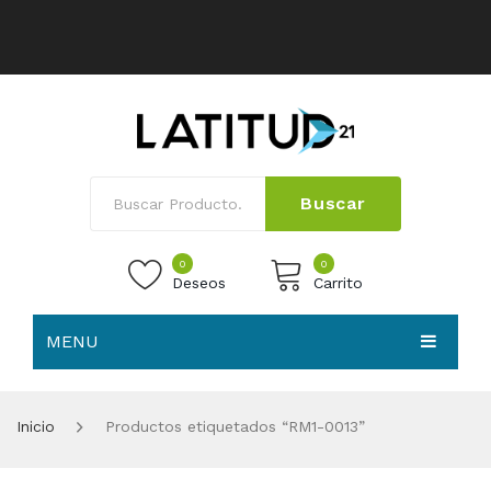
Buscar
0
0
Deseos
Carrito
MENU
No products in the cart.
HOME
Inicio
Productos etiquetados “RM1-0013”
NOSOTROS
TIENDA