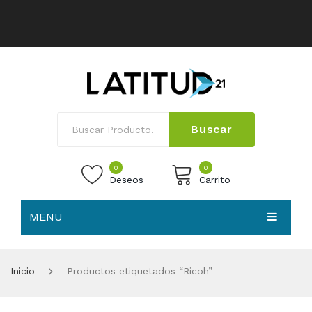
Buscar
0
0
Deseos
Carrito
MENU
No products in the cart.
HOME
Inicio
Productos etiquetados “Ricoh”
NOSOTROS
TIENDA