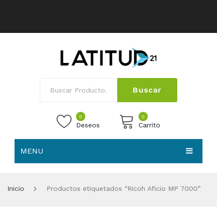
Buscar
0
0
Deseos
Carrito
MENU
No products in the cart.
HOME
Inicio
Productos etiquetados “Ricoh Aficio MP 7000”
NOSOTROS
TIENDA