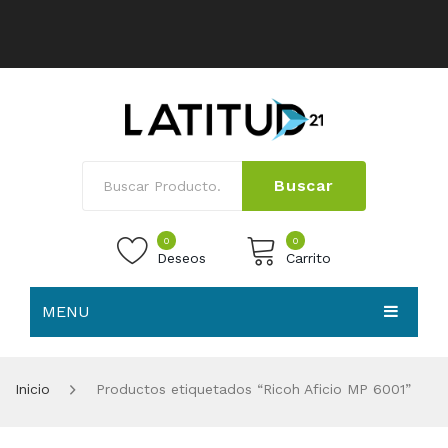
Buscar
0
0
Deseos
Carrito
MENU
No products in the cart.
HOME
Inicio
Productos etiquetados “Ricoh Aficio MP 6001”
NOSOTROS
TIENDA