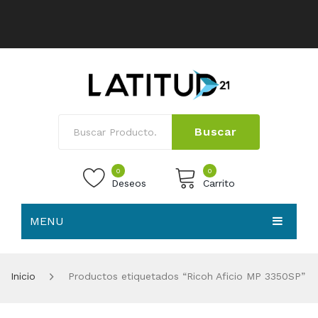
Buscar
0
0
Deseos
Carrito
MENU
No products in the cart.
HOME
Inicio
Productos etiquetados “Ricoh Aficio MP 3350SP”
NOSOTROS
TIENDA