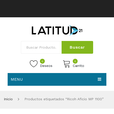
Buscar
0
0
Deseos
Carrito
MENU
No products in the cart.
HOME
Inicio
Productos etiquetados “Ricoh Aficio MP 1100”
NOSOTROS
TIENDA