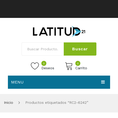
Buscar
0
0
Deseos
Carrito
MENU
No products in the cart.
HOME
Inicio
Productos etiquetados “RC2-6242”
NOSOTROS
TIENDA