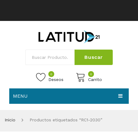
Buscar
0
0
Deseos
Carrito
MENU
No products in the cart.
HOME
Inicio
Productos etiquetados “RC1-2030”
NOSOTROS
TIENDA