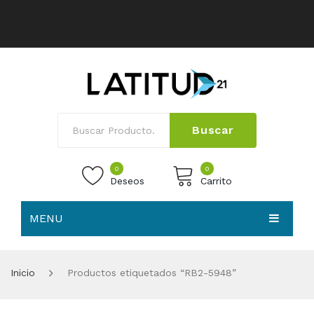
Buscar
0
0
Deseos
Carrito
MENU
No products in the cart.
HOME
Inicio
Productos etiquetados “RB2-5948”
NOSOTROS
TIENDA