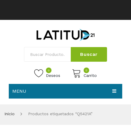
Buscar
0
0
Deseos
Carrito
MENU
No products in the cart.
HOME
Inicio
Productos etiquetados “Q5421A”
NOSOTROS
TIENDA