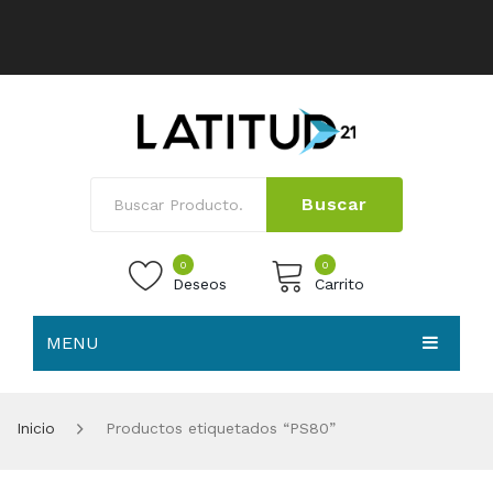
Buscar
0
0
Deseos
Carrito
MENU
No products in the cart.
HOME
Inicio
Productos etiquetados “PS80”
NOSOTROS
TIENDA