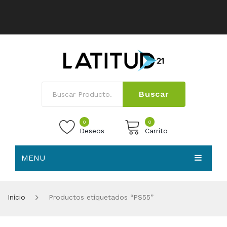
Buscar
0
0
Deseos
Carrito
MENU
No products in the cart.
HOME
Inicio
Productos etiquetados “PS55”
NOSOTROS
TIENDA