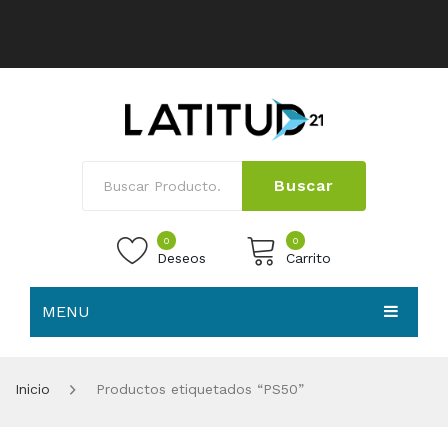
Buscar
0
0
Deseos
Carrito
MENU
No products in the cart.
HOME
Inicio
Productos etiquetados “PS50”
NOSOTROS
TIENDA