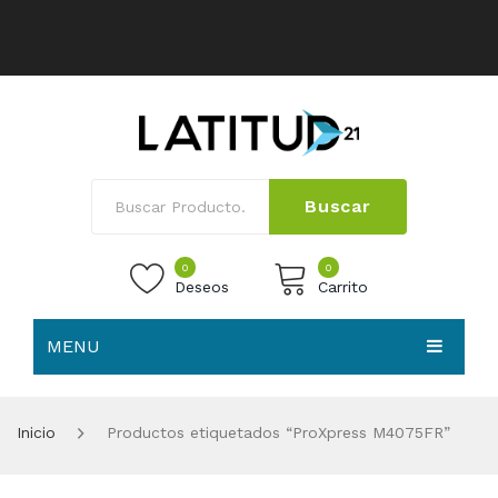
Buscar
0
0
Deseos
Carrito
MENU
No products in the cart.
HOME
Inicio
Productos etiquetados “ProXpress M4075FR”
NOSOTROS
TIENDA