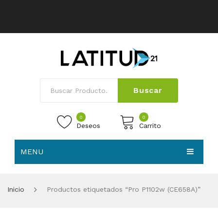
Buscar
0
0
Deseos
Carrito
MENU
No products in the cart.
HOME
Inicio
Productos etiquetados “Pro P1102w (CE658A)”
NOSOTROS
TIENDA