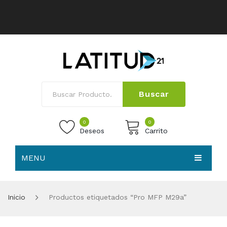
Buscar
0
0
Deseos
Carrito
MENU
No products in the cart.
HOME
Inicio
Productos etiquetados “Pro MFP M29a”
NOSOTROS
TIENDA