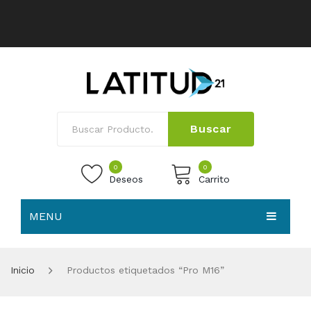
Buscar
0
0
Deseos
Carrito
MENU
No products in the cart.
HOME
Inicio
Productos etiquetados “Pro M16”
NOSOTROS
TIENDA